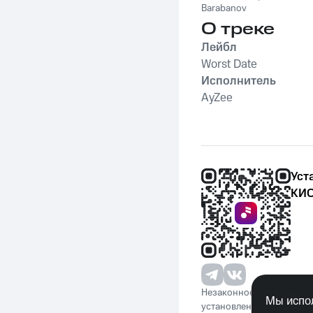
Barabanov
О треке
Лейбл
Worst Date
Исполнитель
AyZee
Уст
КИО
Незаконное потребление 
Мы испол
установленную законода