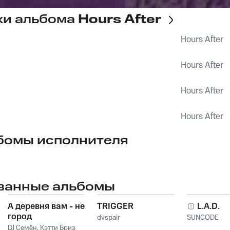
ки альбома
Hours After
Hours After
Hours After
Hours After
Hours After
бомы исполнителя
ванные альбомы
А деревня вам - не
TRIGGER
L.A.D.
город
dvspair
SUNCODE
DJ Семён
,
Кэтти Бриз