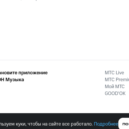
ановите приложение
MTС Live
Н Музыка
MTС Prem
Мой МТС
GOOD’OK
наркотических средств, психотропных веществ, их аналогов причиня
ьзуем куки, чтобы на сайте все работало.
Подробнее
ПО
тельством ответственность.