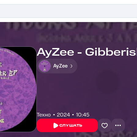
AyZee - Gibberi
AyZee
Техно
2024
10:45
СЛУШАТЬ