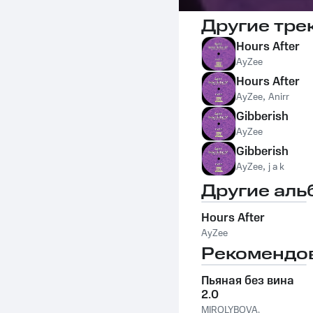
Другие тре
Hours After
AyZee
Hours After
AyZee
,
Anirr
Gibberish
AyZee
Gibberish
AyZee
,
j a k
Другие аль
Hours After
AyZee
Рекомендо
Пьяная без вина
2.0
MIROLYBOVA
,