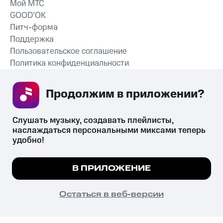
Мой МТС
GOOD’OK
Питч-форма
Поддержка
Пользовательское соглашение
Политика конфиденциальности
Рекомендательные технологии
Продолжим в приложении? 
СКАЧАТЬ ПРИЛОЖЕНИЕ
Слушать музыку, создавать плейлисты, 
наслаждаться персональными миксами теперь 
удобно!
Незаконное потребление наркотических средств,
психотропных веществ, их аналогов причиняет вред здоровью,
Мы используем куки, чтобы на сайте все
В ПРИЛОЖЕНИЕ
их незаконный оборот запрещён и влечёт установленную
работало.
Подробнее
законодательством ответственность.
© 2026 ООО «КИОН».
ПОНЯТНО
Остаться в веб-версии
Все права защищены
18+
Главная
В приложение
Избранное