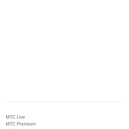
MTС Live
MTС Premium