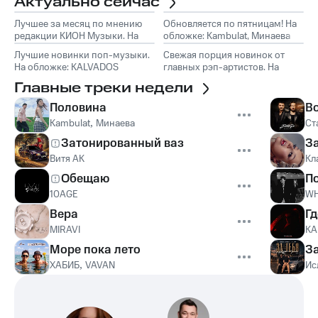
Актуально сейчас
Лучшее за месяц по мнению
Обновляется по пятницам! На
редакции КИОН Музыки. На
обложке: Kambulat, Минаева
обложке: Marselle
Лучшие новинки поп-музыки.
Свежая порция новинок от
На обложке: KALVADOS
главных рэп-артистов. На
обложке: TumaniYO, Эндшпиль
Главные треки недели
Половина
В
Kambulat
,
Минаева
Ст
Затонированный ваз
З
Витя АК
Кл
Обещаю
П
10AGE
WH
Вера
Гд
MIRAVI
KA
Море пока лето
З
ХАБИБ
,
VAVAN
Ис