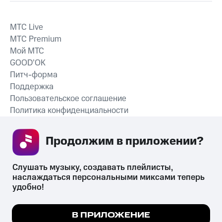
MTС Live
MTС Premium
Мой МТС
GOOD’OK
Питч-форма
Поддержка
Пользовательское соглашение
Политика конфиденциальности
Рекомендательные технологии
Продолжим в приложении? 
СКАЧАТЬ ПРИЛОЖЕНИЕ
Слушать музыку, создавать плейлисты, 
наслаждаться персональными миксами теперь 
удобно!
Незаконное потребление наркотических средств,
психотропных веществ, их аналогов причиняет вред здоровью,
Мы используем куки, чтобы на сайте все
В ПРИЛОЖЕНИЕ
их незаконный оборот запрещён и влечёт установленную
работало.
Подробнее