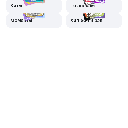
Хиты
По эпохам
Моменты
Хип-хоп и рэп