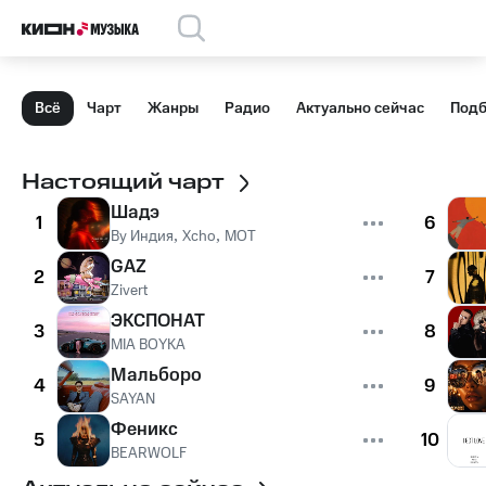
Всё
Чарт
Жанры
Радио
Актуально сейчас
Подб
Настоящий чарт
Шадэ
1
6
By Индия
,
Xcho
,
MOT
GAZ
2
7
Zivert
ЭКСПОНАТ
3
8
MIA BOYKA
Мальборо
4
9
SAYAN
Феникс
5
10
BEARWOLF