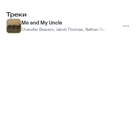
Треки
Me and My Uncle
Chandler Beavers
,
Jakob Thomas
,
Nathan Seldomridge
,
Jake S