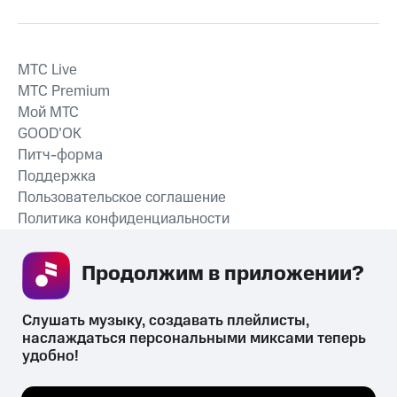
MTС Live
MTС Premium
Мой МТС
GOOD’OK
Питч-форма
Поддержка
Пользовательское соглашение
Политика конфиденциальности
Рекомендательные технологии
Продолжим в приложении? 
СКАЧАТЬ ПРИЛОЖЕНИЕ
Слушать музыку, создавать плейлисты, 
наслаждаться персональными миксами теперь 
удобно!
Незаконное потребление наркотических средств,
психотропных веществ, их аналогов причиняет вред здоровью,
Мы используем куки, чтобы на сайте все