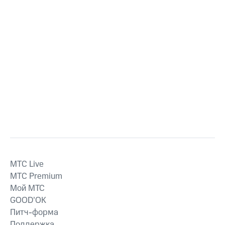
MTС Live
MTС Premium
Мой МТС
GOOD’OK
Питч-форма
Поддержка