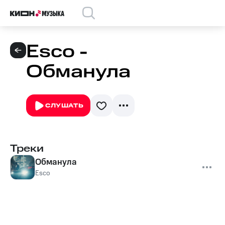
Esco -
Обманула
СЛУШАТЬ
Треки
Обманула
Esco