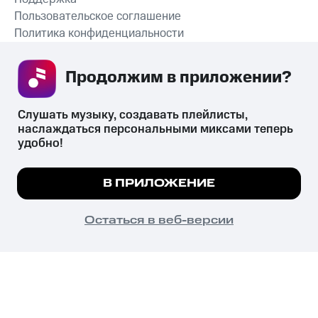
Пользовательское соглашение
Политика конфиденциальности
Рекомендательные технологии
Продолжим в приложении? 
СКАЧАТЬ ПРИЛОЖЕНИЕ
Слушать музыку, создавать плейлисты, 
наслаждаться персональными миксами теперь 
удобно!
Незаконное потребление наркотических средств,
психотропных веществ, их аналогов причиняет вред здоровью,
Мы используем куки, чтобы на сайте все
В ПРИЛОЖЕНИЕ
их незаконный оборот запрещён и влечёт установленную
работало.
Подробнее
законодательством ответственность.
© 2026 ООО «КИОН».
ПОНЯТНО
Остаться в веб-версии
Все права защищены
18+
Главная
В приложение
Избранное