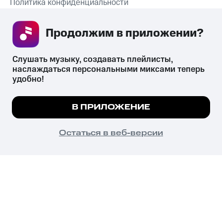
Политика конфиденциальности
Рекомендательные технологии
Продолжим в приложении? 
СКАЧАТЬ ПРИЛОЖЕНИЕ
Слушать музыку, создавать плейлисты, 
наслаждаться персональными миксами теперь 
удобно!
Незаконное потребление наркотических средств,
психотропных веществ, их аналогов причиняет вред здоровью,
Мы используем куки, чтобы на сайте все
В ПРИЛОЖЕНИЕ
их незаконный оборот запрещён и влечёт установленную
работало.
Подробнее
законодательством ответственность.
© 2026 ООО «КИОН».
ПОНЯТНО
Остаться в веб-версии
Все права защищены
18+
Главная
В приложение
Избранное