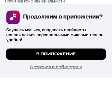
Политика конфиденциальности
Рекомендательные технологии
Продолжим в приложении? 
СКАЧАТЬ ПРИЛОЖЕНИЕ
Слушать музыку, создавать плейлисты, 
наслаждаться персональными миксами теперь 
удобно!
Незаконное потребление наркотических средств,
психотропных веществ, их аналогов причиняет вред здоровью,
Мы используем куки, чтобы на сайте все
В ПРИЛОЖЕНИЕ
их незаконный оборот запрещён и влечёт установленную
работало.
Подробнее
законодательством ответственность.
© 2026 ООО «КИОН».
ПОНЯТНО
Остаться в веб-версии
Все права защищены
18+
Главная
В приложение
Избранное