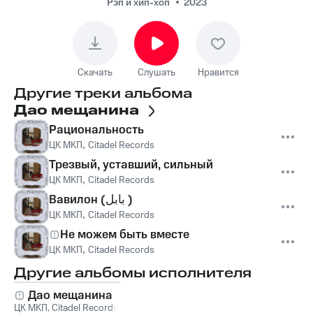
Рэп и хип-хоп
2023
Скачать
Слушать
Нравится
Другие треки альбома
Дао мещанина
Рациональность
ЦК МКП
,
Citadel Records
Трезвый, уставший, сильный
ЦК МКП
,
Citadel Records
Вавилон (بابل )
ЦК МКП
,
Citadel Records
Не можем быть вместе
ЦК МКП
,
Citadel Records
Другие альбомы исполнителя
Дао мещанина
ЦК МКП
,
Citadel Records