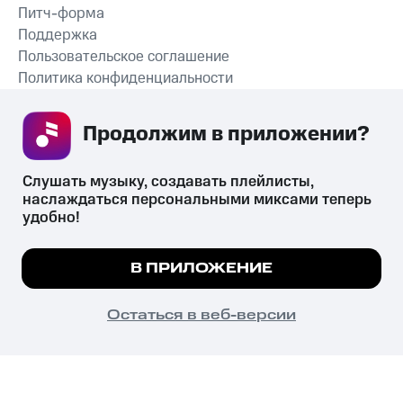
Питч-форма
Поддержка
Пользовательское соглашение
Политика конфиденциальности
Рекомендательные технологии
Продолжим в приложении? 
СКАЧАТЬ ПРИЛОЖЕНИЕ
Слушать музыку, создавать плейлисты, 
наслаждаться персональными миксами теперь 
удобно!
Незаконное потребление наркотических средств,
психотропных веществ, их аналогов причиняет вред здоровью,
Мы используем куки, чтобы на сайте все
В ПРИЛОЖЕНИЕ
их незаконный оборот запрещён и влечёт установленную
работало.
Подробнее
законодательством ответственность.
© 2026 ООО «КИОН».
ПОНЯТНО
Остаться в веб-версии
Все права защищены
18+
Главная
В приложение
Избранное