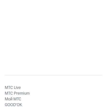
MTС Live
MTС Premium
Мой МТС
GOOD’OK