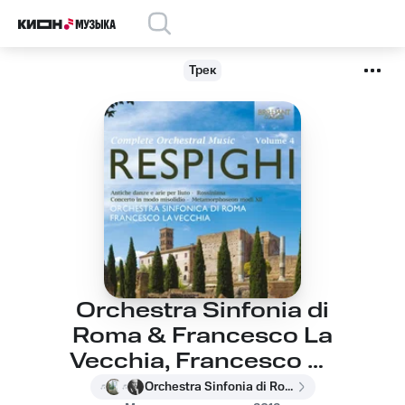
Трек
Orchestra Sinfonia di
Roma & Francesco La
Vecchia, Francesco La
Vecchia, Orchestra
Orchestra Sinfonia di Roma & Francesco La Vecchia, Francesco La Vecchia, Orchestra Sinfonia di Roma, Отторино Респиги