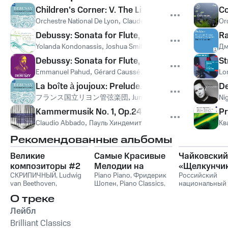
Children's Corner: V. The Little Shepherd (Arr. A.
Co
Orchestre National De Lyon
,
Claude Debussy
Or
Debussy: Sonata for Flute, Harp & Viola, L. 137 - 
Ra
Yolanda Kondonassis
,
Joshua Smith
,
Cynthia Phelps
,
Claude 
Дм
Debussy: Sonata for Flute, Viola and Harp, CD 145,
St
Emmanuel Pahud
,
Gérard Caussé
,
Marie-Pierre Langlamet
,
Lo
Cl
La boîte à joujoux: Prelude. Le sommeil de la boit
De
フランス国立リヨン管弦楽団
,
Jun Markl
,
Claude Debussy
Ni
Kammermusik No. 1, Op.24 No.1: III. Quartett. S
Pr
Claudio Abbado
,
Пауль Хиндемит
Кв
Рекомендованные альбомы
Великие
Самые Красивые
Чайковский
композиторы #2
Мелодии на
«Щелкунчи
СКРИПИЧНЫЙ
,
Ludwig
Пианино
Piano Piano
,
Фридерик
Российский
van Beethoven
,
Шопен
,
Piano Classics
,
национальный
Фридерик Шопен
,
Пианино
молодежный
О треке
Франц Шуберт
,
Vivaldi
симфонически
String Orchestra
,
оркестр
Лейбл
Антонио Вивальди
Brilliant Classics