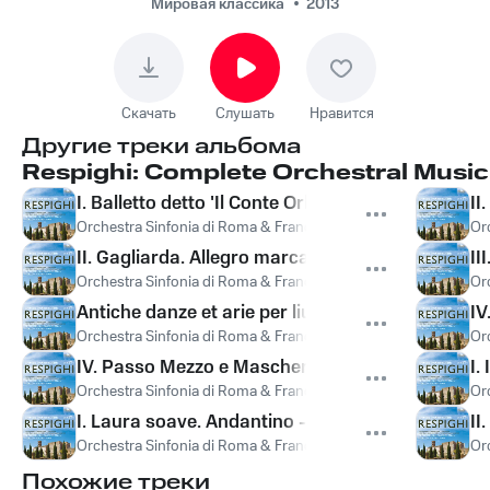
Sinfonia di
Мировая классика
2013
Roma, Отторино
Респиги - Antiche
danze et arie per liuto,
Скачать
Слушать
Нравится
Suite No. 1
Другие треки альбома
Respighi: Complete Orchestral Music,
I. Balletto detto 'Il Conte Orlando'. Allegretto mo
II
Orchestra Sinfonia di Roma & Francesco La Vecchia
,
Francesco
Or
II. Gagliarda. Allegro marcato - Andantino moss
II
Orchestra Sinfonia di Roma & Francesco La Vecchia
,
Francesco
Or
Antiche danze et arie per liuto, Suite No. 1
IV
Orchestra Sinfonia di Roma & Francesco La Vecchia
,
Francesco
Or
IV. Passo Mezzo e Mascherada. Allegro vivo - Viva
I.
Orchestra Sinfonia di Roma & Francesco La Vecchia
,
Francesco
Or
I. Laura soave. Andantino - Allegro marcato - L
II
Orchestra Sinfonia di Roma & Francesco La Vecchia
,
Francesco
Or
Похожие треки