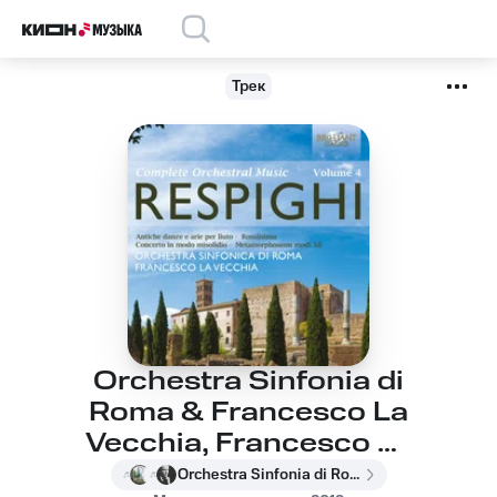
Трек
Orchestra Sinfonia di
Roma & Francesco La
Vecchia, Francesco La
Vecchia, Orchestra
Orchestra Sinfonia di Roma & Francesco La Vecchia, Francesco La Vecchia, Orchestra Sinfonia di Roma, Отторино Респиги