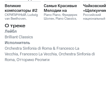
Великие
Самые Красивые
Чайковский
композиторы #2
Мелодии на
«Щелкунчи
СКРИПИЧНЫЙ
,
Ludwig
Пианино
Piano Piano
,
Фридерик
Российский
van Beethoven
,
Шопен
,
Piano Classics
,
национальный
Фридерик Шопен
,
Пианино
молодежный
О треке
Франц Шуберт
,
Vivaldi
симфонически
String Orchestra
,
оркестр
Лейбл
Антонио Вивальди
Brilliant Classics
Исполнитель
Orchestra Sinfonia di Roma & Francesco La
Vecchia, Francesco La Vecchia, Orchestra Sinfonia di
Roma, Отторино Респиги