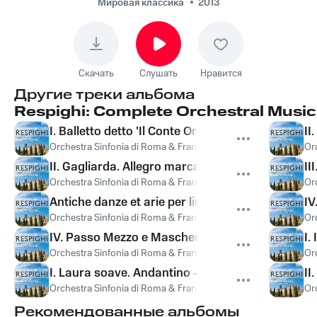
Sinfonia di
Мировая классика
2013
Roma, Отторино
Респиги - II. Danza
rustica. Allegretto
Скачать
Слушать
Нравится
Другие треки альбома
Respighi: Complete Orchestral Music,
I. Balletto detto 'Il Conte Orlando'. Allegretto mo
II
Orchestra Sinfonia di Roma & Francesco La Vecchia
,
Francesco
Or
II. Gagliarda. Allegro marcato - Andantino moss
II
Orchestra Sinfonia di Roma & Francesco La Vecchia
,
Francesco
Or
Antiche danze et arie per liuto, Suite No. 1
IV
Orchestra Sinfonia di Roma & Francesco La Vecchia
,
Francesco
Or
IV. Passo Mezzo e Mascherada. Allegro vivo - Viva
I.
Orchestra Sinfonia di Roma & Francesco La Vecchia
,
Francesco
Or
I. Laura soave. Andantino - Allegro marcato - L
II
Orchestra Sinfonia di Roma & Francesco La Vecchia
,
Francesco
Or
Рекомендованные альбомы