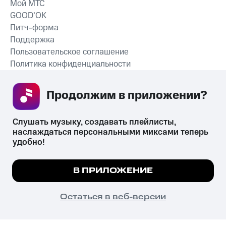
Мой МТС
GOOD’OK
Питч-форма
Поддержка
Пользовательское соглашение
Политика конфиденциальности
Рекомендательные технологии
Продолжим в приложении? 
СКАЧАТЬ ПРИЛОЖЕНИЕ
Слушать музыку, создавать плейлисты, 
наслаждаться персональными миксами теперь 
удобно!
Незаконное потребление наркотических средств,
психотропных веществ, их аналогов причиняет вред здоровью,
Мы используем куки, чтобы на сайте все
В ПРИЛОЖЕНИЕ
их незаконный оборот запрещён и влечёт установленную
работало.
Подробнее
законодательством ответственность.
© 2026 ООО «КИОН».
ПОНЯТНО
Остаться в веб-версии
Все права защищены
18+
Главная
В приложение
Избранное