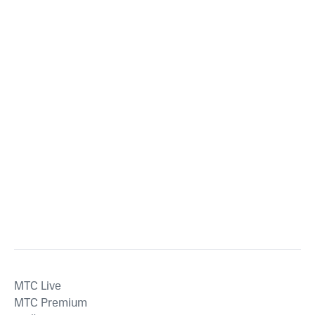
MTС Live
MTС Premium