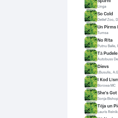
Spārni
Linga
So Cold
Detlef Zoo
,
D
Un Pirms
Tumsa
No Rīta
Putnu Balle
,
Tā Pudele
Autobuss De
Dievs
I.Busulis
,
A.G
I Kod Līs
Borowa MC
She's Got
Sonja Bisho
Tēja un P
Lauris Reinik