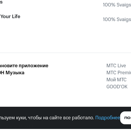
s
100% Svaigs,
 Your Life
100% Svaigs,
ановите приложение
MTС Live
Н Музыка
MTС Prem
Мой МТС
GOOD’OK
наркотических средств, психотропных веществ, их аналогов причиня
ьзуем куки, чтобы на сайте все работало.
Подробнее
ПО
тельством ответственность.
е права защищены