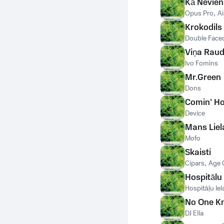
Kā Nevien
Opus Pro
,
A
Krokodils
Double Faced
Viņa Rau
Ivo Fomins
Mr.Green
Dons
Comin' H
Device
Mans Liel
Mofo
Skaisti
Cipars
,
Age 
Hospitālu 
Hospitāļu Iel
No One K
DJ Ella