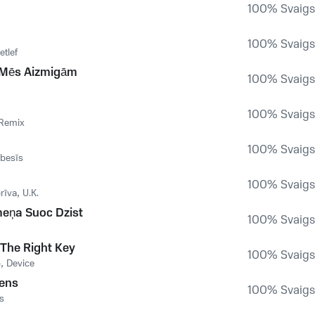
100% Svaigs,
100% Svaigs,
etlef
 Mēs Aizmigām
100% Svaigs,
100% Svaigs,
Remix
100% Svaigs,
besīs
100% Svaigs,
rīva
,
U.K.
meņa Suoc Dzist
100% Svaigs,
 The Right Key
100% Svaigs,
p
,
Device
iens
100% Svaigs,
s