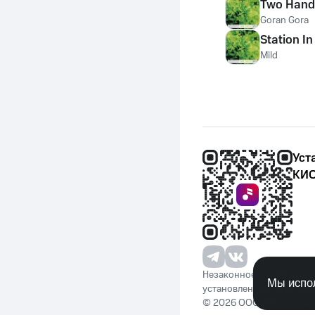
Two Hand
Goran Gora
Station In
Mild
Уст
КИО
Незаконное потребление 
Мы испол
установленную законода
© 2026 ООО «КИОН». Вс