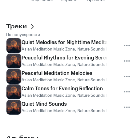
Поделиться
Слушать
Нравится
Треки
По популярности
Quiet Melodies for Nighttime Meditation
Asian Meditation Music Zone
,
Nature Sounds Like Freedom
,
Th
Peaceful Rhythms for Evening Serenity
Asian Meditation Music Zone
,
Nature Sounds Like Freedom
,
Th
Peaceful Meditation Melodies
Asian Meditation Music Zone
,
Nature Sounds Like Freedom
,
Th
Calm Tones for Evening Reflection
Asian Meditation Music Zone
,
Nature Sounds Like Freedom
,
Th
Quiet Mind Sounds
Asian Meditation Music Zone
,
Nature Sounds Like Freedom
,
Th