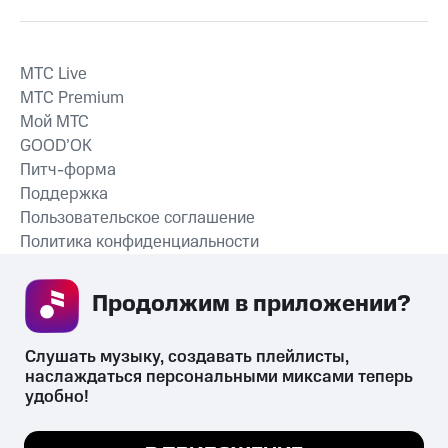
MTС Live
MTС Premium
Мой МТС
GOOD’OK
Питч-форма
Поддержка
Пользовательское соглашение
Политика конфиденциальности
Рекомендательные технологии
Продолжим в приложении? 
СКАЧАТЬ ПРИЛОЖЕНИЕ
Слушать музыку, создавать плейлисты, 
наслаждаться персональными миксами теперь 
удобно!
Незаконное потребление наркотических средств,
психотропных веществ, их аналогов причиняет вред здоровью,
Мы используем куки, чтобы на сайте все