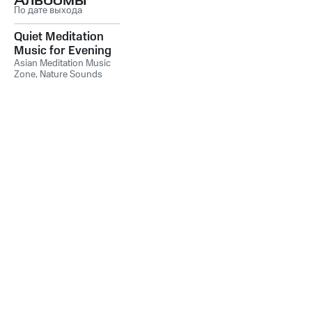
Альбомы
По дате выхода
Quiet Meditation
Music for Evening
Asian Meditation Music
Zone
,
Nature Sounds
Like Freedom
,
The Sound
Of The Jungle