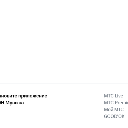
ановите приложение
MTС Live
Н Музыка
MTС Prem
Мой МТС
GOOD’OK