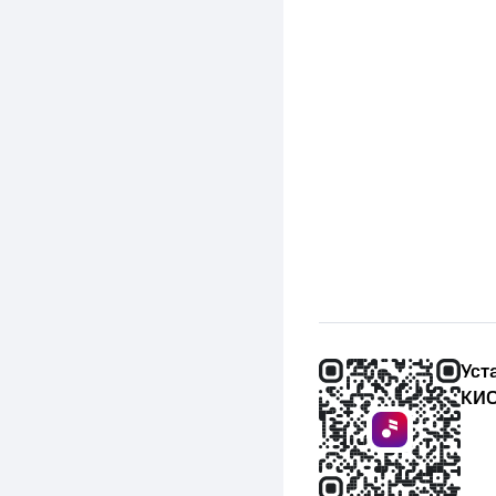
Уст
КИО