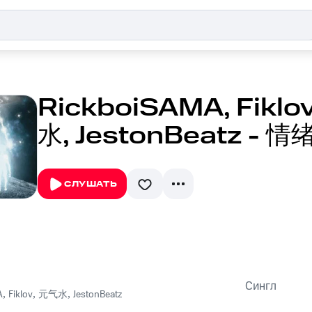
RickboiSAMA, Fiklo
水, JestonBeatz - 
СЛУШАТЬ
Сингл
A
,
Fiklov
,
元气水
,
JestonBeatz