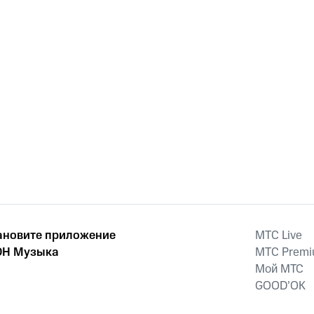
ановите приложение
MTС Live
Н Музыка
MTС Prem
Мой МТС
GOOD’OK