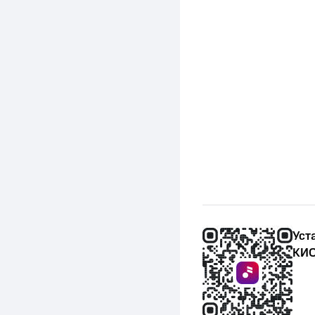
Уст
КИО