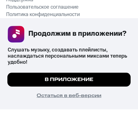
Пользовательское соглашение
Политика конфиденциальности
Рекомендательные технологии
Продолжим в приложении? 
СКАЧАТЬ ПРИЛОЖЕНИЕ
Слушать музыку, создавать плейлисты, 
наслаждаться персональными миксами теперь 
удобно!
Незаконное потребление наркотических средств,
психотропных веществ, их аналогов причиняет вред здоровью,
Мы используем куки, чтобы на сайте все
В ПРИЛОЖЕНИЕ
их незаконный оборот запрещён и влечёт установленную
работало.
Подробнее
законодательством ответственность.
© 2026 ООО «КИОН».
ПОНЯТНО
Остаться в веб-версии
Все права защищены
18+
Главная
В приложение
Избранное