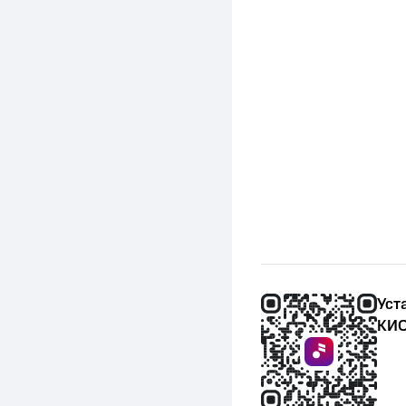
Уст
КИО