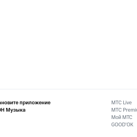
ановите приложение
MTС Live
Н Музыка
MTС Prem
Мой МТС
GOOD’OK