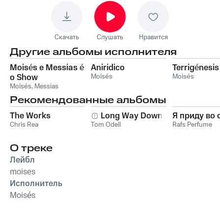
Скачать
Слушать
Нравится
Другие альбомы исполнителя
Moisés e Messias é
Aniridico
Terrigénesis
o Show
Moisés
Moisés
Moisés
,
Messias
Рекомендованные альбомы
The Works
Long Way Down
Я приду во 
Chris Rea
Tom Odell
Rafs Perfume
О треке
Лейбл
moises
Исполнитель
Moisés