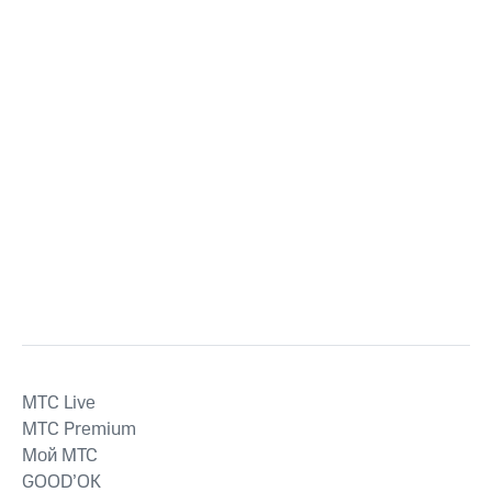
MTС Live
MTС Premium
Мой МТС
GOOD’OK