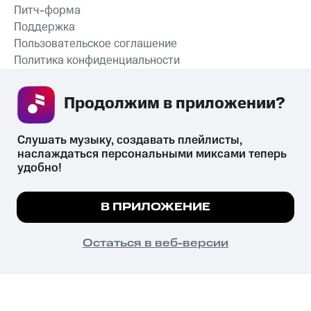
Питч-форма
Поддержка
Пользовательское соглашение
Политика конфиденциальности
Рекомендательные технологии
Продолжим в приложении? 
СКАЧАТЬ ПРИЛОЖЕНИЕ
Слушать музыку, создавать плейлисты, 
наслаждаться персональными миксами теперь 
удобно!
Незаконное потребление наркотических средств,
психотропных веществ, их аналогов причиняет вред здоровью,
Мы используем куки, чтобы на сайте все
В ПРИЛОЖЕНИЕ
их незаконный оборот запрещён и влечёт установленную
работало.
Подробнее
законодательством ответственность.
© 2026 ООО «КИОН».
ПОНЯТНО
Остаться в веб-версии
Все права защищены
18+
Главная
В приложение
Избранное