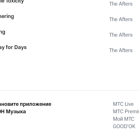
e Toxicity
The Afters
hering
The Afters
ng
The Afters
ay for Days
The Afters
ановите приложение
MTС Live
Н Музыка
MTС Prem
Мой МТС
GOOD’OK