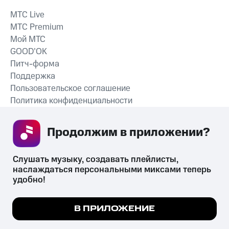
MTС Live
MTС Premium
Мой МТС
GOOD’OK
Питч-форма
Поддержка
Пользовательское соглашение
Политика конфиденциальности
Рекомендательные технологии
Продолжим в приложении? 
СКАЧАТЬ ПРИЛОЖЕНИЕ
Слушать музыку, создавать плейлисты, 
наслаждаться персональными миксами теперь 
удобно!
Незаконное потребление наркотических средств,
психотропных веществ, их аналогов причиняет вред здоровью,
Мы используем куки, чтобы на сайте все
В ПРИЛОЖЕНИЕ
их незаконный оборот запрещён и влечёт установленную
работало.
Подробнее
законодательством ответственность.