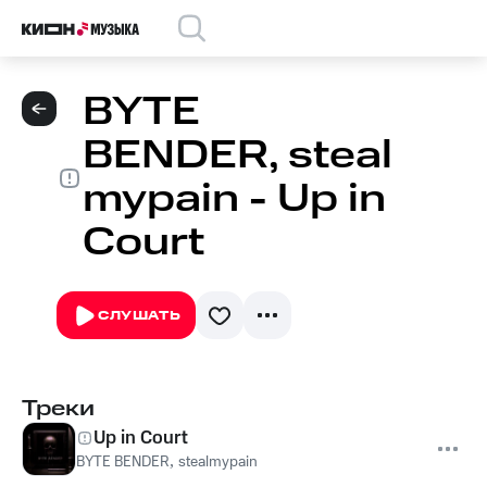
BYTE
BENDER, steal
mypain - Up in
Court
СЛУШАТЬ
Треки
Up in Court
BYTE BENDER
,
stealmypain