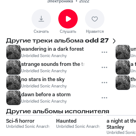
Электроника
2022
Скачать
Слушать
Нравится
Другие треки альбома
odd 27
wandering in a dark forest
un
Unbridled Sonic Anarchy
Un
strange sounds from the trees
a 
Unbridled Sonic Anarchy
Un
no stars in the sky
th
Unbridled Sonic Anarchy
Un
dawn before a storm
Unbridled Sonic Anarchy
Другие альбомы исполнителя
Sci-fi horror
Haunted
a night at th
Unbridled Sonic Anarchy
Unbridled Sonic Anarchy
Stanley
Unbridled Soni