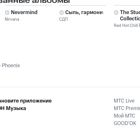
ванные альбомы
Nevermind
Сыпь, гармоника!
The Stu
Collecti
Nirvana
СДП
2011
Red Hot Chili
e Phoenix
ановите приложение
MTС Live
Н Музыка
MTС Prem
Мой МТС
GOOD’OK