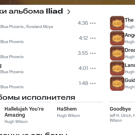
ки альбома
Iliad
The
4:36
 Blue Phoenix
,
Rowland Moye
Hugh
Ang
4:12
 Blue Phoenix
Hugh
Dre
3:55
 Blue Phoenix
Hugh
g
Lan
4:01
 Blue Phoenix
Hugh
Gui
1:48
 Blue Phoenix
Hugh
бомы исполнителя
Hallelujah You're
HaShem
Goodbye
Amazing
Hugh Wilson
Jeff H. Ulrich
,
Wilson
Hugh Wilson