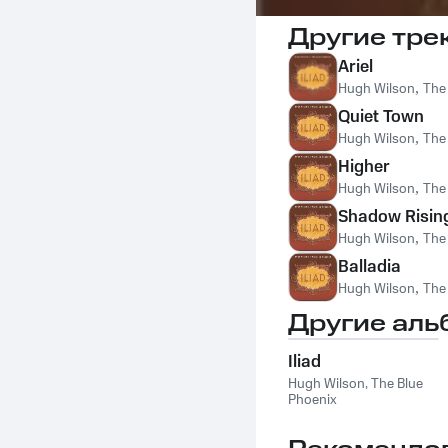
Другие тре
Ariel
Hugh Wilson
,
The
Quiet Town
Hugh Wilson
,
The
Higher
Hugh Wilson
,
The
Shadow Risin
Hugh Wilson
,
The
Balladia
Hugh Wilson
,
The
Другие аль
Iliad
Hugh Wilson
,
The Blue
Phoenix