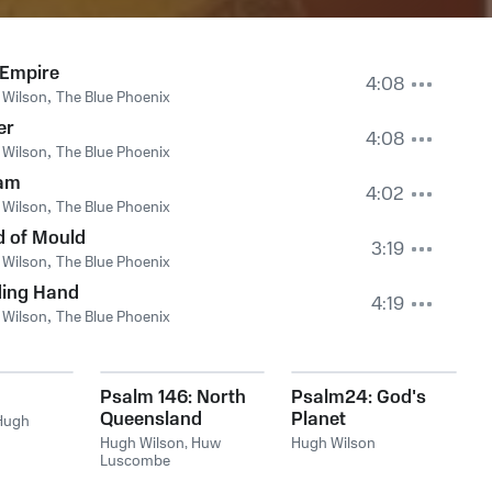
 Empire
4:08
 Wilson
,
The Blue Phoenix
er
4:08
 Wilson
,
The Blue Phoenix
am
4:02
 Wilson
,
The Blue Phoenix
d of Mould
3:19
 Wilson
,
The Blue Phoenix
ding Hand
4:19
 Wilson
,
The Blue Phoenix
Psalm 146: North
Psalm24: God's
Queensland
Planet
Hugh
Version
Hugh Wilson
,
Huw
Hugh Wilson
Luscombe