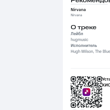
Рекомендо
Nirvana
Nirvana
О треке
Лейбл
hugmusic
Исполнитель
Hugh Wilson, The Blu
Уст
КИО