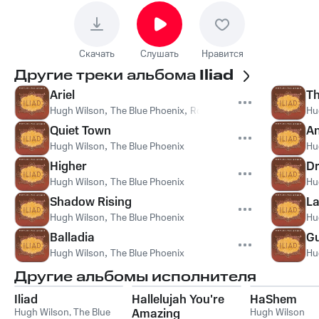
Скачать
Слушать
Нравится
Другие треки альбома
Iliad
Ariel
Th
Hugh Wilson
,
The Blue Phoenix
,
Rowland Moye
Hu
Quiet Town
A
Hugh Wilson
,
The Blue Phoenix
Hu
Higher
D
Hugh Wilson
,
The Blue Phoenix
Hu
Shadow Rising
La
Hugh Wilson
,
The Blue Phoenix
Hu
Balladia
Gu
Hugh Wilson
,
The Blue Phoenix
Hu
Другие альбомы исполнителя
Iliad
Hallelujah You're
HaShem
Hugh Wilson
,
The Blue
Amazing
Hugh Wilson