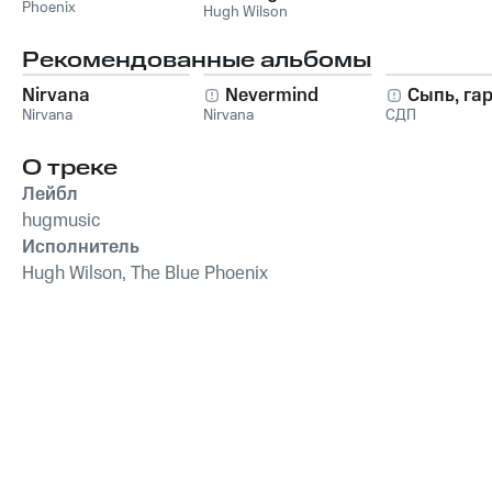
Phoenix
Hugh Wilson
Рекомендованные альбомы
Nirvana
Nevermind
Сыпь, га
Nirvana
Nirvana
СДП
О треке
Лейбл
hugmusic
Исполнитель
Hugh Wilson, The Blue Phoenix