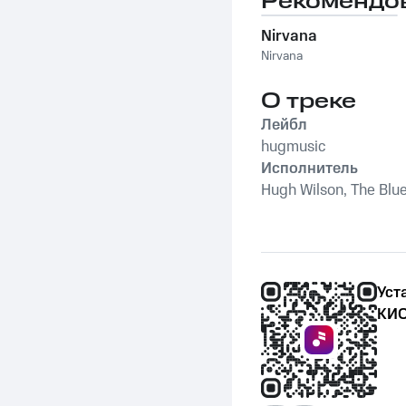
Рекомендо
Nirvana
Nirvana
О треке
Лейбл
hugmusic
Исполнитель
Hugh Wilson, The Blu
Уст
КИО