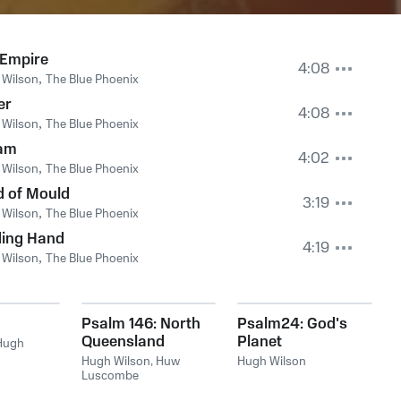
 Empire
4:08
 Wilson
,
The Blue Phoenix
er
4:08
 Wilson
,
The Blue Phoenix
am
4:02
 Wilson
,
The Blue Phoenix
d of Mould
3:19
 Wilson
,
The Blue Phoenix
ding Hand
4:19
 Wilson
,
The Blue Phoenix
Psalm 146: North
Psalm24: God's
Queensland
Planet
Hugh
Version
Hugh Wilson
,
Huw
Hugh Wilson
Luscombe