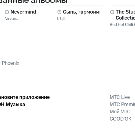
ванные альбомы
Nevermind
Сыпь, гармоника!
The Stu
Collecti
Nirvana
СДП
2011
Red Hot Chili
e Phoenix
ановите приложение
MTС Live
Н Музыка
MTС Prem
Мой МТС
GOOD’OK