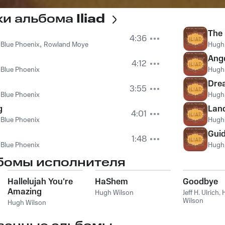
ки альбома
Iliad
The
4:36
 Blue Phoenix
,
Rowland Moye
Hugh
Ang
4:12
 Blue Phoenix
Hugh
Dre
3:55
 Blue Phoenix
Hugh
g
Lan
4:01
 Blue Phoenix
Hugh
Gui
1:48
 Blue Phoenix
Hugh
бомы исполнителя
Hallelujah You're
HaShem
Goodbye
Amazing
Hugh Wilson
Jeff H. Ulrich
,
Wilson
Hugh Wilson