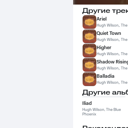
Другие тре
Ariel
Hugh Wilson
,
The
Quiet Town
Hugh Wilson
,
The
Higher
Hugh Wilson
,
The
Shadow Risin
Hugh Wilson
,
The
Balladia
Hugh Wilson
,
The
Другие аль
Iliad
Hugh Wilson
,
The Blue
Phoenix