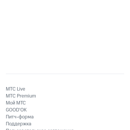
MTС Live
MTС Premium
Мой МТС
GOOD’OK
Питч-форма
Поддержка