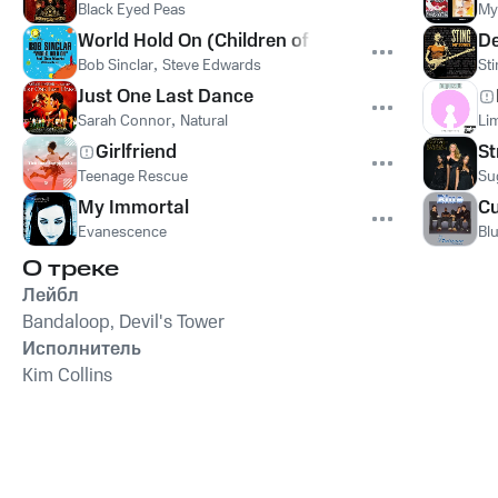
Black Eyed Peas
My
World Hold On (Children of the Sky)
De
Bob Sinclar
,
Steve Edwards
St
Just One Last Dance
Sarah Connor
,
Natural
Lim
Girlfriend
St
Teenage Rescue
Su
My Immortal
Cu
Evanescence
Bl
О треке
Лейбл
Bandaloop, Devil's Tower
Исполнитель
Kim Collins