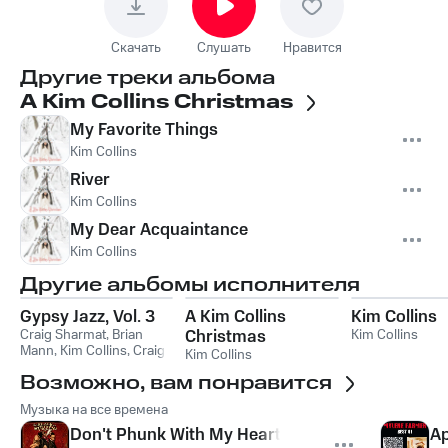
Скачать
Слушать
Нравится
Другие треки альбома
A Kim Collins Christmas
My Favorite Things
Kim Collins
River
Kim Collins
My Dear Acquaintance
Kim Collins
Другие альбомы исполнителя
Gypsy Jazz, Vol. 3
A Kim Collins
Kim Collins
Craig Sharmat
,
Brian
Christmas
Kim Collins
Mann
,
Kim Collins
,
Craig
Kim Collins
Sharmat,Brian Mann,Kim
Возможно, вам понравится
Collins
Музыка на все времена
Don't Phunk With My Heart
Ap