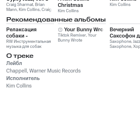
Craig Sharmat
,
Brian
Christmas
Kim Collins
Mann
,
Kim Collins
,
Craig
Kim Collins
Sharmat,Brian Mann,Kim
Рекомендованные альбомы
Collins
Релаксация
Your Bunny Wrote
Вечерний
собаки -
Tiktok Remixer
,
Your
Саксофон д
Bunny Wrote
Расслабляющая
RW Инструментальная
Души (Соло
Saxophone
,
Jaz
музыка для собак
Saxophone
,
Хо
музыка для собак,
Лаунж)
звуки для ума и
успокаивающие и
О треке
успокаивающие
Лейбл
звуки для
Chappell, Warner Music Records
животных,
Исполнитель
антистрессовая
терапия,
Kim Collins
преодоление
беспокойства,
успокаивающее
фортепиано