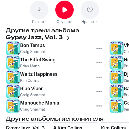
Скачать
Слушать
Нравится
Другие треки альбома
Gypsy Jazz, Vol. 3
Bon Temps
Vi
Craig Sharmat
Cr
The Eiffel Swing
H
Brian Mann
Br
Waltz Happiness
Dj
Kim Collins
Ki
Blue Viper
Ba
Craig Sharmat
Br
Manouche Mania
Go
Craig Sharmat
Ki
Другие альбомы исполнителя
Gypsy Jazz, Vol. 3
A Kim Collins
Kim Collins