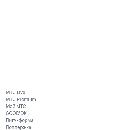
MTС Live
MTС Premium
Мой МТС
GOOD’OK
Питч-форма
Поддержка