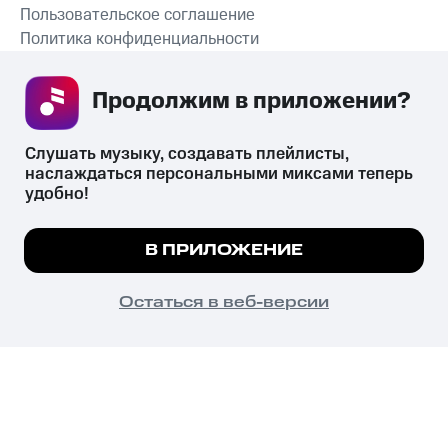
Пользовательское соглашение
Политика конфиденциальности
Рекомендательные технологии
Продолжим в приложении? 
СКАЧАТЬ ПРИЛОЖЕНИЕ
Слушать музыку, создавать плейлисты, 
наслаждаться персональными миксами теперь 
удобно!
Незаконное потребление наркотических средств,
психотропных веществ, их аналогов причиняет вред здоровью,
Мы используем куки, чтобы на сайте все
В ПРИЛОЖЕНИЕ
их незаконный оборот запрещён и влечёт установленную
работало.
Подробнее
законодательством ответственность.
© 2026 ООО «КИОН».
ПОНЯТНО
Остаться в веб-версии
Все права защищены
18+
Главная
В приложение
Избранное