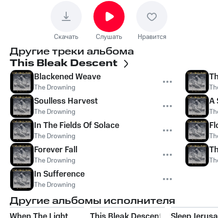
Скачать
Слушать
Нравится
Другие треки альбома
This Bleak Descent
Blackened Weave
Th
The Drowning
Th
Soulless Harvest
A 
The Drowning
Th
In The Fields Of Solace
Fl
The Drowning
Th
Forever Fall
Th
The Drowning
Th
In Sufference
The Drowning
Другие альбомы исполнителя
When The Light
This Bleak Descent
Sleep Jerus