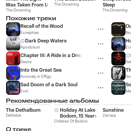
Was Taken From Us
The Drowning
Sleep
The Drowning
The Drowning
Похожие треки
Recall of the Wood
Ou
Ecnephias
No
Dark Deep Waters
Ho
Apostolum
Ec
Chapter III: A Ride in a Dream Crow
Desire
Se
Into the Great Sea
Th
Anomaly in Effigy
Sor
Sad Doom of a Dark Soul
So
Evol
Ma
Рекомендованные альбомы
The Dethalbum
Holiday At Lake
Sunshine
Dethklok
Bodom, 15 Years of
Zarraza
Children Of Bodom
Wasted Youth
О треке