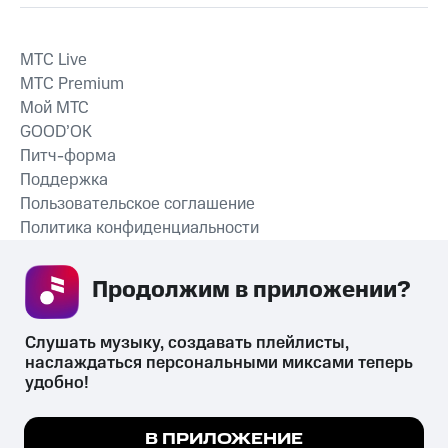
MTС Live
MTС Premium
Мой МТС
GOOD’OK
Питч-форма
Поддержка
Пользовательское соглашение
Политика конфиденциальности
Рекомендательные технологии
Продолжим в приложении? 
СКАЧАТЬ ПРИЛОЖЕНИЕ
Слушать музыку, создавать плейлисты, 
наслаждаться персональными миксами теперь 
удобно!
Незаконное потребление наркотических средств,
психотропных веществ, их аналогов причиняет вред здоровью,
Мы используем куки, чтобы на сайте все
В ПРИЛОЖЕНИЕ
их незаконный оборот запрещён и влечёт установленную