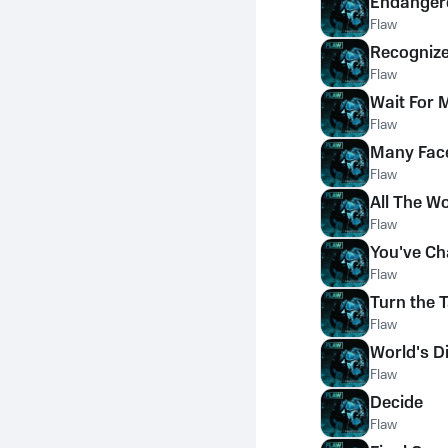
Endanger
Flaw
Recogniz
Flaw
Wait For 
Flaw
Many Fac
Flaw
All The W
Flaw
You've C
Flaw
Turn the 
Flaw
World's D
Flaw
Decide
Flaw