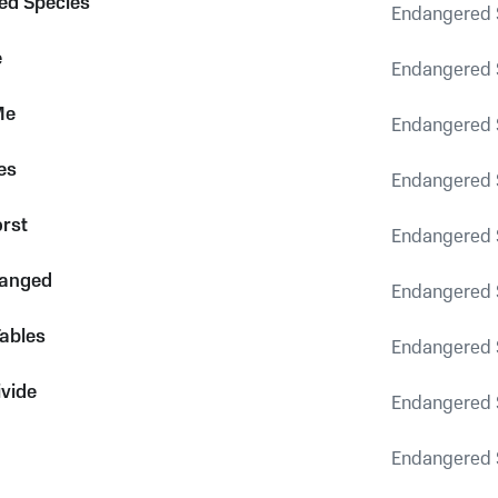
ed Species
Endangered 
e
Endangered 
Me
Endangered 
es
Endangered 
orst
Endangered 
hanged
Endangered 
Tables
Endangered 
ivide
Endangered 
Endangered 