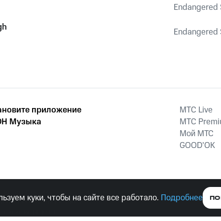
Endangered 
gh
Endangered 
ановите приложение
MTС Live
Н Музыка
MTС Prem
Мой МТС
GOOD’OK
наркотических средств, психотропных веществ, их аналогов причиня
ьзуем куки, чтобы на сайте все работало.
Подробнее
ПО
тельством ответственность.
е права защищены