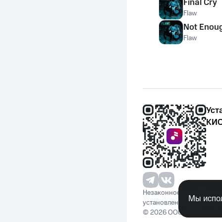
Final Cry
Flaw
Not Enou
Flaw
Уст
КИО
Незаконное потребление 
Мы испол
установленную законода
© 2026 ООО «КИОН». Вс