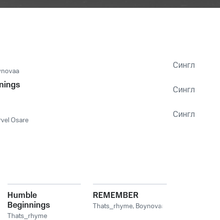
Сингл
ynovaa
nings
Сингл
Сингл
vel Osare
Humble
REMEMBER
Beginnings
Thats_rhyme
,
Boynovaa
Thats_rhyme