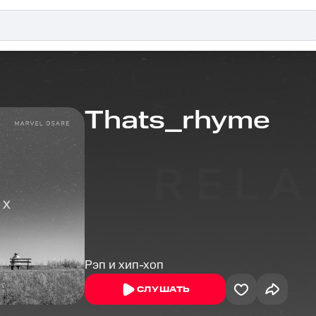
Thats_rhyme
Рэп и хип-хоп
СЛУШАТЬ