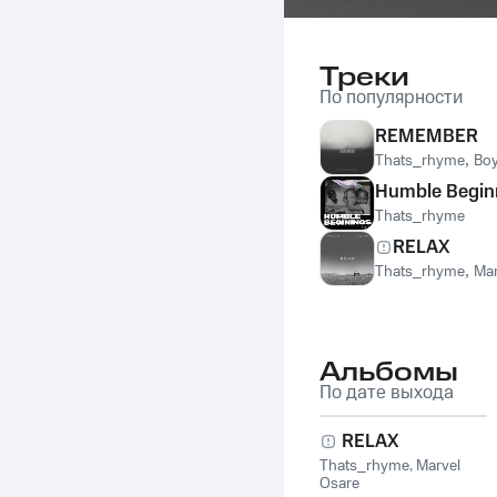
Треки
По популярности
REMEMBER
Thats_rhyme
,
Bo
Humble Begin
Thats_rhyme
RELAX
Thats_rhyme
,
Mar
Альбомы
По дате выхода
RELAX
Thats_rhyme
,
Marvel
Osare