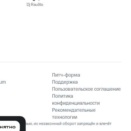
Cavucadinha
Dj Raulito
Питч-форма
ium
Поддержка
Пользовательское соглашение
Политика
конфиденциальности
Рекомендательные
технологии
ет вред здоровью, их незаконный оборот запрещён и влечёт
НЯТНО