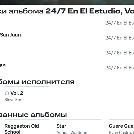
ки альбома
24/7 En El Estudio, Vol
24/7 En El Est
 San Juan
24/7 En El Est
24/7 En El Est
gos
24/7 En El Est
бомы исполнителя
o,
Vol. 2
Steve Em
ванные альбомы
Reggaeton Old
Star
Guere Gue
School
August Wardonn
Ryan Castro
,