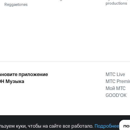
productions
Reggaetones
ановите приложение
MTС Live
Н Музыка
MTС Prem
Мой МТС
GOOD’OK
наркотических средств, психотропных веществ, их аналогов причиня
ьзуем куки, чтобы на сайте все работало.
Подробнее
ПО
тельством ответственность.