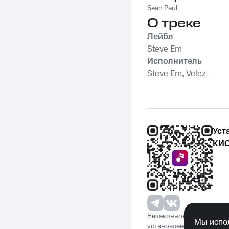
Sean Paul
О треке
Лейбл
Steve Em
Исполнитель
Steve Em, Velez
Уст
КИО
Незаконное потребление 
Мы испол
установленную законода