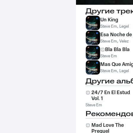
Другие тре
Un King
Steve Em
,
Legel
Esa Noche de
Steve Em
,
Velez
Bla Bla Bla
Steve Em
Mas Que Ami
Steve Em
,
Legel
Другие аль
24/7 En El Estudi
Vol. 1
Steve Em
Рекомендо
Mad Love The
Prequel