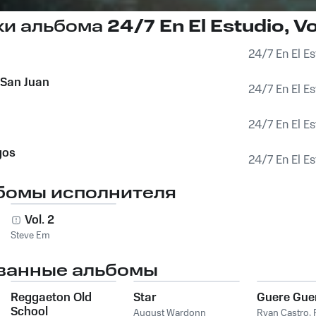
ки альбома
24/7 En El Estudio, Vol
24/7 En El Est
 San Juan
24/7 En El Est
24/7 En El Est
gos
24/7 En El Est
бомы исполнителя
o,
Vol. 2
Steve Em
ванные альбомы
Reggaeton Old
Star
Guere Gue
School
August Wardonn
Ryan Castro
,