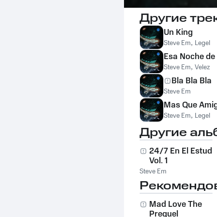
Другие тре
Un King
Steve Em
,
Legel
Esa Noche de
Steve Em
,
Velez
Bla Bla Bla
Steve Em
Mas Que Ami
Steve Em
,
Legel
Другие аль
24/7 En El Estudi
Vol. 1
Steve Em
Рекомендо
Mad Love The
Prequel