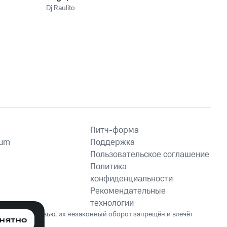
Cavucadinha
Dj Raulito
Питч-форма
ium
Поддержка
Пользовательское соглашение
Политика
конфиденциальности
Рекомендательные
технологии
ет вред здоровью, их незаконный оборот запрещён и влечёт
НЯТНО