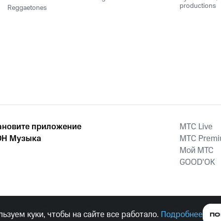
productions
Reggaetones
ановите приложение
MTС Live
Н Музыка
MTС Prem
Мой МТС
GOOD’OK
наркотических средств, психотропных веществ, их аналогов причиня
ьзуем куки, чтобы на сайте все работало.
Подробнее
ПО
тельством ответственность.