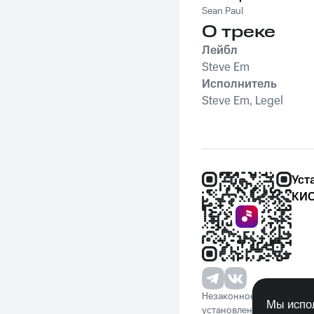
Sean Paul
О треке
Лейбл
Steve Em
Исполнитель
Steve Em, Legel
Уст
КИО
Незаконное потребление 
Мы испол
установленную законода