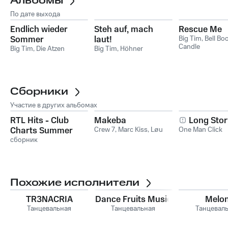
Альбомы
По дате выхода
Endlich wieder
Steh auf, mach
Rescue Me
Sommer
laut!
Big Tim
,
Bell Bo
Candle
Big Tim
,
Die Atzen
Big Tim
,
Höhner
Сборники
Участие в других альбомах
RTL Hits - Club
Makeba
Long Stor
Charts Summer
Crew 7
,
Marc Kiss
,
Løu
One Man Click
2026
сборник
Похожие исполнители
TR3NACRIA
Dance Fruits Music
Melo
Танцевальная
Танцевальная
Танцевал