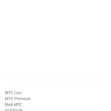
MTС Live
MTС Premium
Мой МТС
GOOD’OK