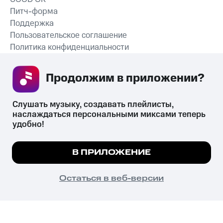
Питч-форма
Поддержка
Пользовательское соглашение
Политика конфиденциальности
Рекомендательные технологии
Продолжим в приложении? 
СКАЧАТЬ ПРИЛОЖЕНИЕ
Слушать музыку, создавать плейлисты, 
наслаждаться персональными миксами теперь 
удобно!
Незаконное потребление наркотических средств,
психотропных веществ, их аналогов причиняет вред здоровью,
Мы используем куки, чтобы на сайте все
В ПРИЛОЖЕНИЕ
их незаконный оборот запрещён и влечёт установленную
работало.
Подробнее
законодательством ответственность.
© 2026 ООО «КИОН».
ПОНЯТНО
Остаться в веб-версии
Все права защищены
18+
Главная
В приложение
Избранное