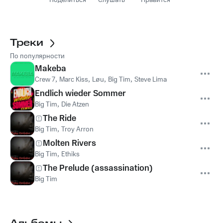
Поделиться
Слушать
Нравится
Треки
По популярности
Makeba
Crew 7
,
Marc Kiss
,
Løu
,
Big Tim
,
Steve Lima
Endlich wieder Sommer
Big Tim
,
Die Atzen
The Ride
Big Tim
,
Troy Arron
Molten Rivers
Big Tim
,
Ethiks
The Prelude (assassination)
Big Tim