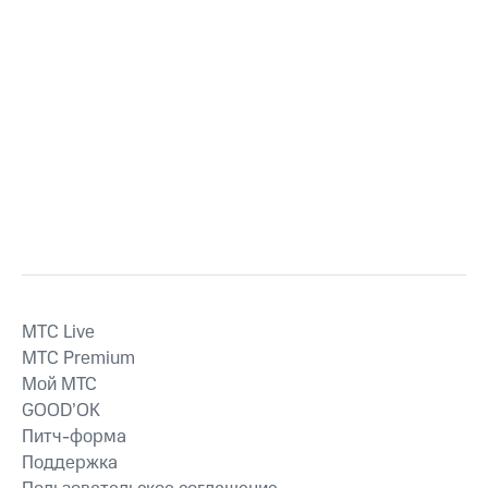
MTС Live
MTС Premium
Мой МТС
GOOD’OK
Питч-форма
Поддержка