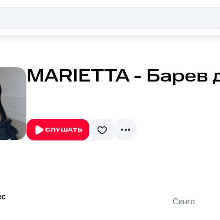
MARIETTA - Барев 
СЛУШАТЬ
ес
Сингл