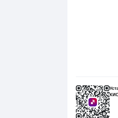
Уст
КИО