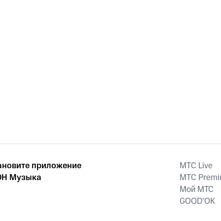
ановите приложение
MTС Live
Н Музыка
MTС Prem
Мой МТС
GOOD’OK