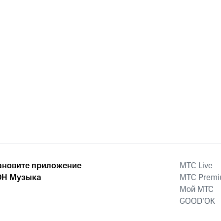
ановите приложение
MTС Live
Н Музыка
MTС Prem
Мой МТС
GOOD’OK