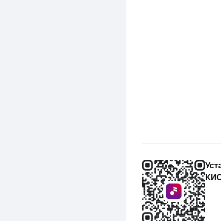
Уст
КИО