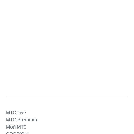
MTС Live
MTС Premium
Мой МТС