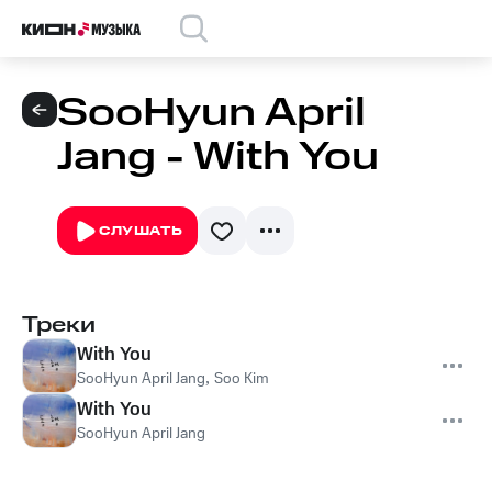
SooHyun April
Jang - With You
СЛУШАТЬ
Треки
With You
SooHyun April Jang
,
Soo Kim
With You
SooHyun April Jang