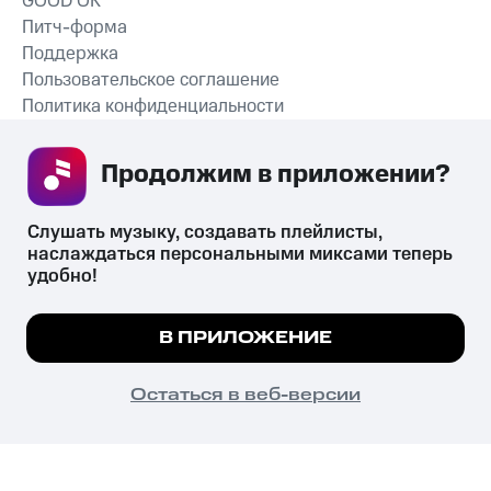
GOOD’OK
Питч-форма
Поддержка
Пользовательское соглашение
Политика конфиденциальности
Рекомендательные технологии
Продолжим в приложении? 
СКАЧАТЬ ПРИЛОЖЕНИЕ
Слушать музыку, создавать плейлисты, 
наслаждаться персональными миксами теперь 
удобно!
Незаконное потребление наркотических средств,
психотропных веществ, их аналогов причиняет вред здоровью,
Мы используем куки, чтобы на сайте все
В ПРИЛОЖЕНИЕ
их незаконный оборот запрещён и влечёт установленную
работало.
Подробнее
законодательством ответственность.
© 2026 ООО «КИОН».
ПОНЯТНО
Остаться в веб-версии
Все права защищены
18+
Главная
В приложение
Избранное