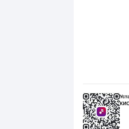
Уст
КИО