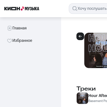
Главная
Избранное
Треки
Hour Afte
Basement P