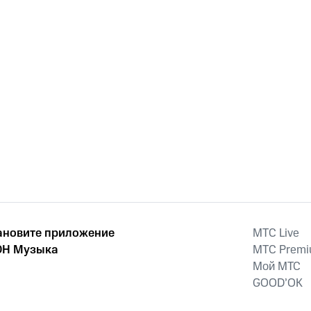
ановите приложение
MTС Live
Н Музыка
MTС Prem
Мой МТС
GOOD’OK