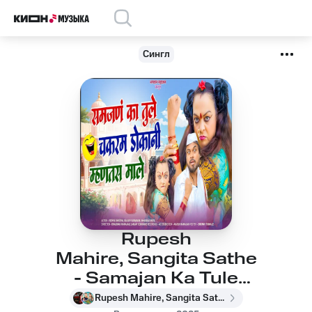
Сингл
Rupesh
Mahire, Sangita Sathe
- Samajan Ka Tule
Chakaram Dokani
Rupesh Mahire, Sangita Sathe