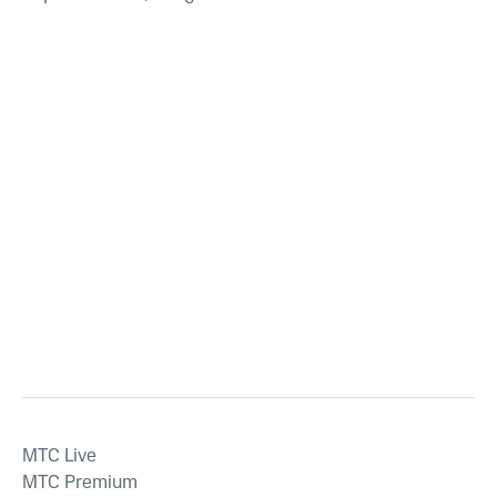
MTС Live
MTС Premium