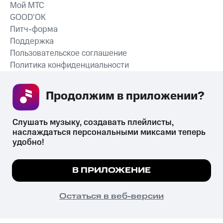
Мой МТС
GOOD’OK
Питч-форма
Поддержка
Пользовательское соглашение
Политика конфиденциальности
Рекомендательные технологии
Продолжим в приложении? 
СКАЧАТЬ ПРИЛОЖЕНИЕ
Слушать музыку, создавать плейлисты, 
наслаждаться персональными миксами теперь 
удобно!
Незаконное потребление наркотических средств,
психотропных веществ, их аналогов причиняет вред здоровью,
Мы используем куки, чтобы на сайте все
В ПРИЛОЖЕНИЕ
их незаконный оборот запрещён и влечёт установленную
работало.
Подробнее
законодательством ответственность.
© 2026 ООО «КИОН».
ПОНЯТНО
Остаться в веб-версии
Все права защищены
18+
Главная
В приложение
Избранное