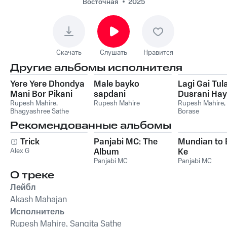
Mhantas Male
Восточная
2025
Скачать
Слушать
Нравится
Другие альбомы исполнителя
Yere Yere Dhondya
Male bayko
Lagi Gai Tul
Mani Bor Pikani
sapdani
Dusrani Ha
Rupesh Mahire
,
Rupesh Mahire
Rupesh Mahire
,
Bhagyashree Sathe
Borase
Рекомендованные альбомы
Trick
Panjabi MC: The
Mundian to
Alex G
Album
Ke
Panjabi MC
Panjabi MC
О треке
Лейбл
Akash Mahajan
Исполнитель
Rupesh Mahire, Sangita Sathe