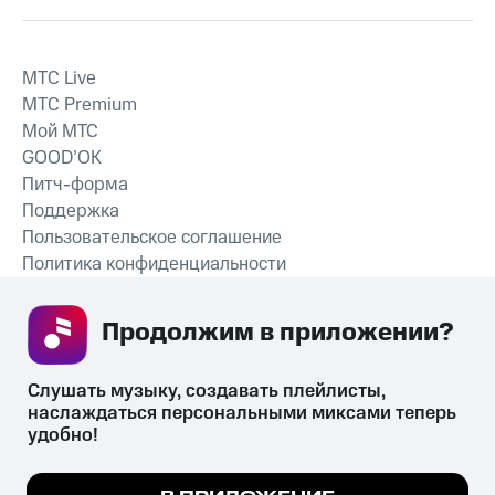
MTС Live
MTС Premium
Мой МТС
GOOD’OK
Питч-форма
Поддержка
Пользовательское соглашение
Политика конфиденциальности
Рекомендательные технологии
Продолжим в приложении? 
СКАЧАТЬ ПРИЛОЖЕНИЕ
Слушать музыку, создавать плейлисты, 
наслаждаться персональными миксами теперь 
удобно!
Незаконное потребление наркотических средств,
психотропных веществ, их аналогов причиняет вред здоровью,
Мы используем куки, чтобы на сайте все