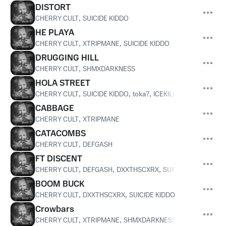
DISTORT
CHERRY CULT
,
SUICIDE KIDDO
HE PLAYA
CHERRY CULT
,
XTRIPMANE
,
SUICIDE KIDDO
DRUGGING HILL
CHERRY CULT
,
SHMXDARKNESS
HOLA STREET
CHERRY CULT
,
SUICIDE KIDDO
,
toka?
,
ICEKILLER
CABBAGE
CHERRY CULT
,
XTRIPMANE
CATACOMBS
CHERRY CULT
,
DEFGASH
FT DISCENT
CHERRY CULT
,
DEFGASH
,
DXXTHSCXRX
,
SUICIDE KIDDO
BOOM BUCK
CHERRY CULT
,
DXXTHSCXRX
,
SUICIDE KIDDO
Crowbars
CHERRY CULT
,
XTRIPMANE
,
SHMXDARKNESS