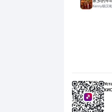
家乡的年
Kenny杨汉
Уст
КИО