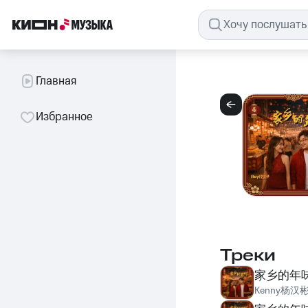
Главная
Избранное
Треки
家乡的年
Kenny杨汉