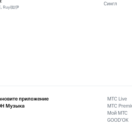
味
Сингл
彬
,
Ruyi如伊
ановите приложение
MTС Live
Н Музыка
MTС Prem
Мой МТС
GOOD’OK