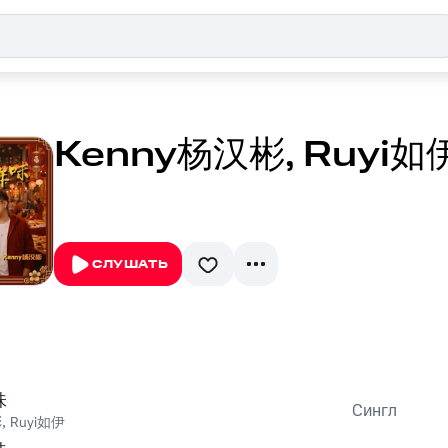
Kenny杨汉彬, Ruyi如
СЛУШАТЬ
味
Сингл
彬
,
Ruyi如伊