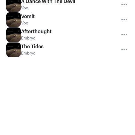
A Dance With The Devil
Vox
Vomit
Vox
Afterthought
Embryo
The Tides
Embryo