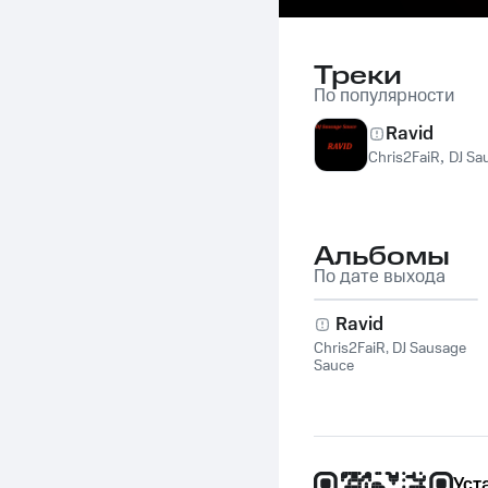
Треки
По популярности
Ravid
Chris2FaiR
,
DJ Sa
Альбомы
По дате выхода
Ravid
Chris2FaiR
,
DJ Sausage
Sauce
Уст