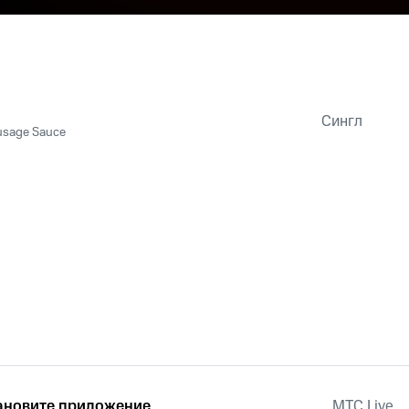
Сингл
usage Sauce
ановите приложение
MTС Live