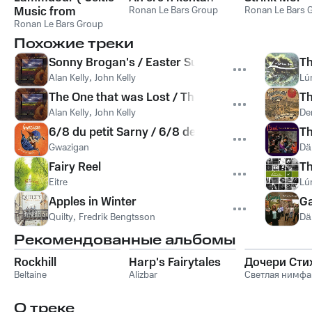
Music from
Ronan Le Bars Group
Ronan Le Bars 
Brittany / Keltia
Ronan Le Bars Group
Musique -
Похожие треки
Bretagne )
Sonny Brogan's / Easter Sunday / The Glentaun 
Th
Alan Kelly
,
John Kelly
Lú
The One that was Lost / The Hag's Purse / The B
Th
Alan Kelly
,
John Kelly
De
6/8 du petit Sarny / 6/8 de Valcartier / Reel en s
Th
Gwazigan
Dä
Fairy Reel
Th
Eitre
Lú
Apples in Winter
Ga
Quilty
,
Fredrik Bengtsson
Dä
Рекомендованные альбомы
Rockhill
Harp's Fairytales
Дочери Сти
Beltaine
Alizbar
Светлая нимфа
О треке