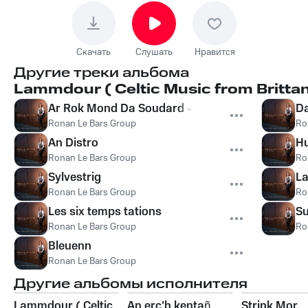
Скачать
Слушать
Нравится
Другие треки альбома
Lammdour ( Celtic Music from Brittany
Ar Rok Mond Da Soudard - Ronds Son ar Diskon
Da
Ronan Le Bars Group
Ro
An Distro
Hu
Ronan Le Bars Group
Ro
Sylvestrig
L
Ronan Le Bars Group
Ro
Les six temps tations
Su
Ronan Le Bars Group
Ro
Bleuenn
Ronan Le Bars Group
Другие альбомы исполнителя
Lammdour ( Celtic
An erc'h kentañ
Strink Mor