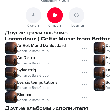
Кельтская
2013
Скачать
Слушать
Нравится
Другие треки альбома
Lammdour ( Celtic Music from Brittany
Ar Rok Mond Da Soudard - Ronds Son ar Diskon
Da
Ronan Le Bars Group
Ro
An Distro
Hu
Ronan Le Bars Group
Ro
Sylvestrig
L
Ronan Le Bars Group
Ro
Les six temps tations
Su
Ronan Le Bars Group
Ro
Bleuenn
Ronan Le Bars Group
Другие альбомы исполнителя