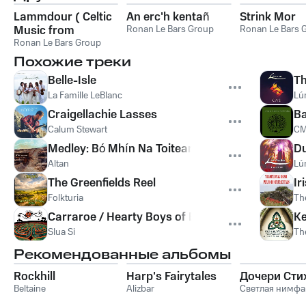
Lammdour ( Celtic
An erc'h kentañ
Strink Mor
Music from
Ronan Le Bars Group
Ronan Le Bars 
Brittany / Keltia
Ronan Le Bars Group
Musique -
Похожие треки
Bretagne )
Belle-Isle
Th
La Famille LeBlanc
Lú
Craigellachie Lasses
Ba
Calum Stewart
CM
Medley: Bó Mhín Na Toitean / Con McGinley’s H
Du
Altan
Lú
The Greenfields Reel
Ir
Folkturia
Th
Carraroe / Hearty Boys of Ballymote / Frost All 
Ke
Slua Si
The
Рекомендованные альбомы
Rockhill
Harp's Fairytales
Дочери Сти
Beltaine
Alizbar
Светлая нимфа