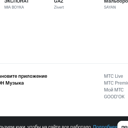
ЭКСПОНАТ
GAZ
Мальборо
MIA BOYKA
Zivert
SAYAN
ановите приложение
MTС Live
Н Музыка
MTС Prem
Мой МТС
GOOD’OK
наркотических средств, психотропных веществ, их аналогов причиня
ьзуем куки, чтобы на сайте все работало.
Подробнее
ПО