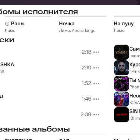
бомы исполнителя
Раны
Ночка
На луну
Лимо
Лимо
,
Andro Jango
Лимо
еки
Сам
2:18
плат
YSHKA
Кур
2:19
OW
fr4nk
Ты 
1:52
Phonk
од
Нео
1:46
KOVA
SIN
2:39
Khil
ванные альбомы