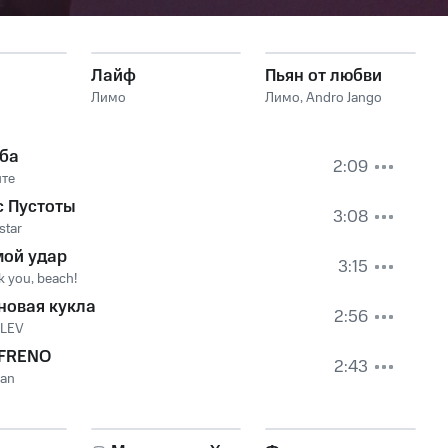
Лайф
Пьян от любви
Лимо
Лимо
,
Andro Jango
ба
2:09
ите
с Пустоты
3:08
star
мой удар
3:15
 you, beach!
новая кукла
2:56
LEV
 FRENO
2:43
man