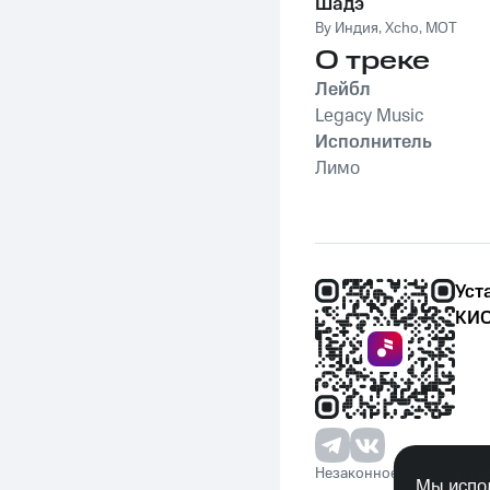
Шадэ
By Индия
,
Xcho
,
MOT
О треке
Лейбл
Legacy Music
Исполнитель
Лимо
Уст
КИО
Незаконное потребление 
Мы испол