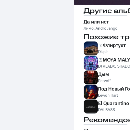
Другие аль
Да или нет
Лимо
,
Andro Jango
Похожие тр
Флиртует
Dizpir
MOYA MAL
DJ VLADX
,
SHAD
Дым
Pervoff
Под Новый Г
Lewon Hart
El Quarantino
DALBASS
Рекомендо