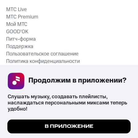
MTС Live
MTС Premium
Мой МТС
GOOD’OK
Питч-форма
Поддержка
Пользовательское соглашение
Политика конфиденциальности
Рекомендательные технологии
Продолжим в приложении? 
СКАЧАТЬ ПРИЛОЖЕНИЕ
Слушать музыку, создавать плейлисты, 
наслаждаться персональными миксами теперь 
удобно!
Незаконное потребление наркотических средств,
психотропных веществ, их аналогов причиняет вред здоровью,
Мы используем куки, чтобы на сайте все
В ПРИЛОЖЕНИЕ
их незаконный оборот запрещён и влечёт установленную
работало.
Подробнее
законодательством ответственность.