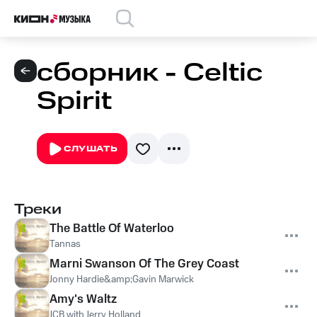
сборник - Celtic
Spirit
СЛУШАТЬ
Треки
The Battle Of Waterloo
Tannas
Marni Swanson Of The Grey Coast
Jonny Hardie&amp;Gavin Marwick
Amy's Waltz
JCB with Jerry Holland