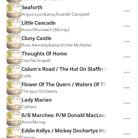
Seaforth
Angus Lyon&amp;Ruaridh Campbell
Little Cascade
Anna Mhoireach (Murray)
Cluny Castle
Ross Kennedy&amp;Archie McAllister
Thoughts Of Home
Ceol Na Gcapall
Calum's Road / The Hut On Staffin Island
Coila
Flower Of The Quern / Waters Of The Spey
The Igus Orchestra
Lady Marian
Cythara
6/8 Marches: P/M Donald MacLean Of Lewis, Ben
Anna Murray
Eddie Kellys / Mickey Dochertys Highland / Look
Tannas