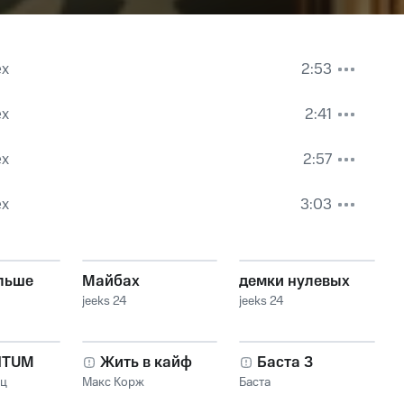
ех
2:53
ех
2:41
ех
2:57
ех
3:03
льше
Майбах
демки нулевых
jeeks 24
jeeks 24
NTUM
Жить в кайф
Баста 3
нц
Макс Корж
Баста