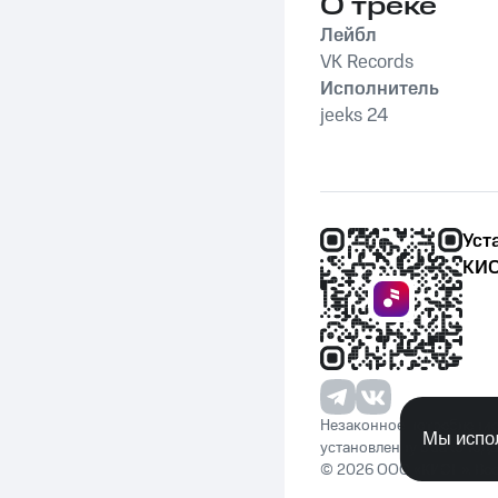
О треке
Лейбл
VK Records
Исполнитель
jeeks 24
Уст
КИО
Незаконное потребление 
Мы испол
установленную законода
© 2026 ООО «КИОН». Вс