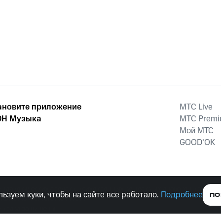
ановите приложение
MTС Live
Н Музыка
MTС Prem
Мой МТС
GOOD’OK
наркотических средств, психотропных веществ, их аналогов причиня
ьзуем куки, чтобы на сайте все работало.
Подробнее
ПО
тельством ответственность.
е права защищены