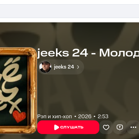
jeeks 24 - Моло
jeeks 24
Рэп и хип-хоп
2026
2:53
СЛУШАТЬ