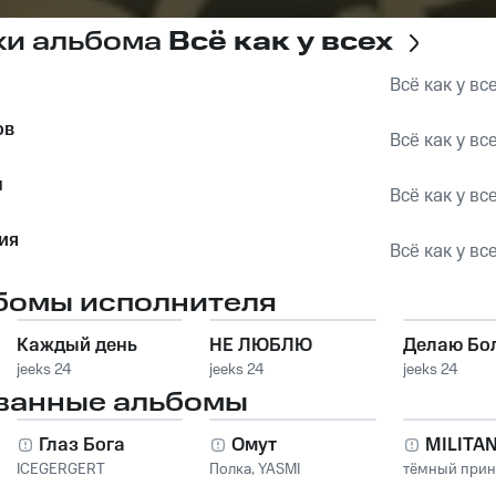
ки альбома
Всё как у всех
Всё как у вс
ов
Всё как у вс
н
Всё как у вс
ия
Всё как у вс
бомы исполнителя
Каждый день
НЕ ЛЮБЛЮ
Делаю Бо
jeeks 24
jeeks 24
jeeks 24
ванные альбомы
Глаз Бога
Омут
MILITA
ICEGERGERT
Полка
,
YASMI
тёмный при